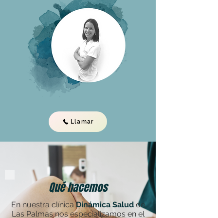
Llamar
Qué hacemos
En nuestra clínica
Dinámica Salud
de
Las Palmas nos especializamos en el