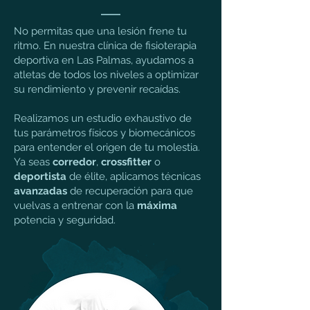
No permitas que una lesión frene tu
ritmo. En nuestra clínica de fisioterapia
deportiva en Las Palmas, ayudamos a
atletas de todos los niveles a optimizar
su rendimiento y prevenir recaídas.
Realizamos un estudio exhaustivo de
tus parámetros físicos y biomecánicos
para entender el origen de tu molestia.
Ya seas
corredor
,
crossfitter
o
deportista
de élite, aplicamos técnicas
avanzadas
de recuperación para que
vuelvas a entrenar con la
máxima
potencia y seguridad.