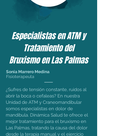
Especialistas en ATM y
Tratamiento del
Bruxismo en Las Palmas
Sonia Marrero Medina
Fisioterapeuta
¿Sufres de tensión constante, ruidos al
abrir la boca o cefaleas? En nuestra
Unidad de ATM y Craneomandibular
somos especialistas en dolor de
mandíbula. Dinámica Salud te ofrece el
mejor tratamiento para el bruxismo en
Las Palmas, tratando la causa del dolor
desde la terapia manual y el ejercicio