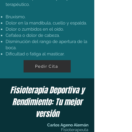
terapéutico.
Bruxismo.
Dolor en la mandíbula, cuello y espalda.
Dolor o zumbidos en el oído.
Cefalea o dolor de cabeza.
Disminución del rango de apertura de la
boca.
Dificultad o fatiga al masticar.
Pedir Cita
Fisioterapia Deportiva y
Rendimiento: Tu mejor
versión
Carlos Ageno Alemán
Fisioterapeuta